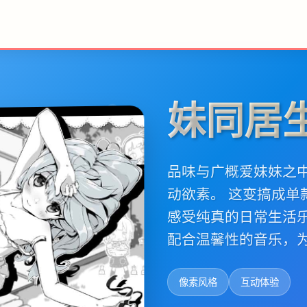
妹同居
品味与广概爱妹妹之
动欲素。 这变搞成
感受纯真的日常生活
配合温馨性的音乐，
像素风格
互动体验