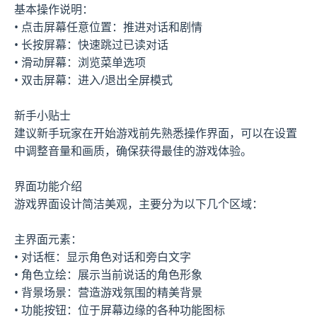
基本操作说明：
• 点击屏幕任意位置：推进对话和剧情
• 长按屏幕：快速跳过已读对话
• 滑动屏幕：浏览菜单选项
• 双击屏幕：进入/退出全屏模式
新手小贴士
建议新手玩家在开始游戏前先熟悉操作界面，可以在设置
中调整音量和画质，确保获得最佳的游戏体验。
界面功能介绍
游戏界面设计简洁美观，主要分为以下几个区域：
主界面元素：
• 对话框：显示角色对话和旁白文字
• 角色立绘：展示当前说话的角色形象
• 背景场景：营造游戏氛围的精美背景
• 功能按钮：位于屏幕边缘的各种功能图标