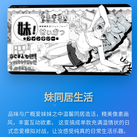
妹同居生活
品味与广概爱妹妹之中温馨同居造活，精美像素画
风，丰富互动欲素。 这变搞成单款充满温情状的日
式恋爱模拟对战，让汝感受纯真的日常生活乐趣。