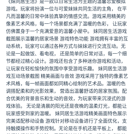
《妹同居生活》是一款以日常生活为主题的温馨恋爱模拟
游戏。玩家将扮演一位与可爱妹妹共同生活的主角， 在平
凡而温馨的日常中体验真挚的情感交流。游戏采用精美的
像素艺术风格，每一个场景都充满了温暖的色彩， 让玩家
仿佛置身于一个充满爱意的温馨小屋中。 妹同居生活游戏
截图展示温馨的居家场景 游戏特色功能 游戏拥有丰富的互
动系统，玩家可以通过各种方式与妹妹进行交流互动。无
论是一起做饭、看电视， 还是简单的日常对话，每一个细
节都经过精心设计。游戏还包含了多种迷你游戏和活动，
让玩家在轻松愉快的氛围中享受游戏乐趣。 妹同居生活游
戏互动场景截图 精美画面与音效 游戏采用了独特的像素艺
术风格，每一帧画面都如同精心绘制的艺术品。温暖的色
调搭配柔和的光影效果， 营造出温馨舒适的居家氛围。配
合优美的背景音乐和生动的音效，为玩家带来沉浸式的游
戏体验。 无论是清晨的阳光还是夜晚的温柔灯光，都能让
玩家感受到家的温暖。 妹同居生活游戏精美画面特色展示
完美适配移动设备 游戏针对移动设备进行了全面优化，支
持触摸操作和手势控制。无论是在手机还是平板上， 都能