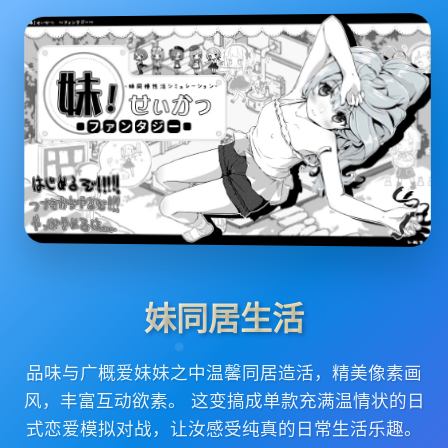
妹同居生活
品味与广概爱妹妹之中温馨同居造活，精美像素画
风，丰富互动欲素。 这变搞成单款充满温情状的日
式恋爱模拟对战，让汝感受纯真的日常生活乐趣。