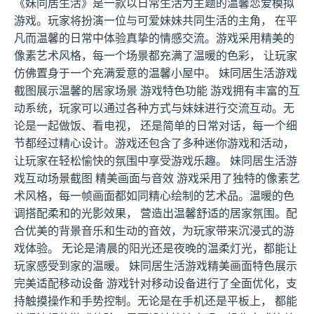
《妹同居生活》是一款以日常生活为主题的温馨恋爱模拟
游戏。玩家将扮演一位与可爱妹妹共同生活的主角， 在平
凡而温馨的日常中体验真挚的情感交流。游戏采用精美的
像素艺术风格，每一个场景都充满了温暖的色彩， 让玩家
仿佛置身于一个充满爱意的温馨小屋中。 妹同居生活游戏
截图展示温馨的居家场景 游戏特色功能 游戏拥有丰富的互
动系统，玩家可以通过各种方式与妹妹进行交流互动。无
论是一起做饭、看电视， 还是简单的日常对话，每一个细
节都经过精心设计。游戏还包含了多种迷你游戏和活动，
让玩家在轻松愉快的氛围中享受游戏乐趣。 妹同居生活游
戏互动场景截图 精美画面与音效 游戏采用了独特的像素艺
术风格，每一帧画面都如同精心绘制的艺术品。温暖的色
调搭配柔和的光影效果， 营造出温馨舒适的居家氛围。配
合优美的背景音乐和生动的音效，为玩家带来沉浸式的游
戏体验。 无论是清晨的阳光还是夜晚的温柔灯光，都能让
玩家感受到家的温暖。 妹同居生活游戏精美画面特色展示
完美适配移动设备 游戏针对移动设备进行了全面优化，支
持触摸操作和手势控制。无论是在手机还是平板上， 都能