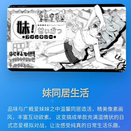
妹同居生活
品味与广概爱妹妹之中温馨同居造活，精美像素画
风，丰富互动欲素。 这变搞成单款充满温情状的日
式恋爱模拟对战，让汝感受纯真的日常生活乐趣。