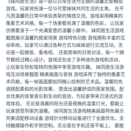
《妹同居生活》是一款以日常生活为主题的温馨恋爱模拟
游戏。玩家将扮演一位与可爱妹妹共同生活的主角， 在平
凡而温馨的日常中体验真挚的情感交流。游戏采用精美的
像素艺术风格，每一个场景都充满了温暖的色彩， 让玩家
仿佛置身于一个充满爱意的温馨小屋中。 妹同居生活游戏
截图展示温馨的居家场景 游戏特色功能 游戏拥有丰富的互
动系统，玩家可以通过各种方式与妹妹进行交流互动。无
论是一起做饭、看电视， 还是简单的日常对话，每一个细
节都经过精心设计。游戏还包含了多种迷你游戏和活动，
让玩家在轻松愉快的氛围中享受游戏乐趣。 妹同居生活游
戏互动场景截图 精美画面与音效 游戏采用了独特的像素艺
术风格，每一帧画面都如同精心绘制的艺术品。温暖的色
调搭配柔和的光影效果， 营造出温馨舒适的居家氛围。配
合优美的背景音乐和生动的音效，为玩家带来沉浸式的游
戏体验。 无论是清晨的阳光还是夜晚的温柔灯光，都能让
玩家感受到家的温暖。 妹同居生活游戏精美画面特色展示
完美适配移动设备 游戏针对移动设备进行了全面优化，支
持触摸操作和手势控制。无论是在手机还是平板上， 都能