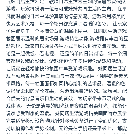
《妹同居生活》是一款以日常生活为主题的温馨恋爱模拟
游戏。玩家将扮演一位与可爱妹妹共同生活的主角， 在平
凡而温馨的日常中体验真挚的情感交流。游戏采用精美的
像素艺术风格，每一个场景都充满了温暖的色彩， 让玩家
仿佛置身于一个充满爱意的温馨小屋中。 妹同居生活游戏
截图展示温馨的居家场景 游戏特色功能 游戏拥有丰富的互
动系统，玩家可以通过各种方式与妹妹进行交流互动。无
论是一起做饭、看电视， 还是简单的日常对话，每一个细
节都经过精心设计。游戏还包含了多种迷你游戏和活动，
让玩家在轻松愉快的氛围中享受游戏乐趣。 妹同居生活游
戏互动场景截图 精美画面与音效 游戏采用了独特的像素艺
术风格，每一帧画面都如同精心绘制的艺术品。温暖的色
调搭配柔和的光影效果， 营造出温馨舒适的居家氛围。配
合优美的背景音乐和生动的音效，为玩家带来沉浸式的游
戏体验。 无论是清晨的阳光还是夜晚的温柔灯光，都能让
玩家感受到家的温暖。 妹同居生活游戏精美画面特色展示
完美适配移动设备 游戏针对移动设备进行了全面优化，支
持触摸操作和手势控制。无论是在手机还是平板上， 都能