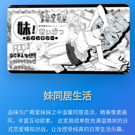
妹同居生活
品味与广概爱妹妹之中温馨同居造活，精美像素画
风，丰富互动欲素。 这变搞成单款充满温情状的日
式恋爱模拟对战，让汝感受纯真的日常生活乐趣。