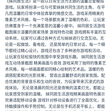
《妹同居生活》是一款以日常生活为主题的温馨恋爱模拟
游戏。玩家将扮演一位与可爱妹妹共同生活的主角， 在平
凡而温馨的日常中体验真挚的情感交流。游戏采用精美的
像素艺术风格，每一个场景都充满了温暖的色彩， 让玩家
仿佛置身于一个充满爱意的温馨小屋中。 妹同居生活游戏
截图展示温馨的居家场景 游戏特色功能 游戏拥有丰富的互
动系统，玩家可以通过各种方式与妹妹进行交流互动。无
论是一起做饭、看电视， 还是简单的日常对话，每一个细
节都经过精心设计。游戏还包含了多种迷你游戏和活动，
让玩家在轻松愉快的氛围中享受游戏乐趣。 妹同居生活游
戏互动场景截图 精美画面与音效 游戏采用了独特的像素艺
术风格，每一帧画面都如同精心绘制的艺术品。温暖的色
调搭配柔和的光影效果， 营造出温馨舒适的居家氛围。配
合优美的背景音乐和生动的音效，为玩家带来沉浸式的游
戏体验。 无论是清晨的阳光还是夜晚的温柔灯光，都能让
玩家感受到家的温暖。 妹同居生活游戏精美画面特色展示
完美适配移动设备 游戏针对移动设备进行了全面优化，支
持触摸操作和手势控制。无论是在手机还是平板上， 都能