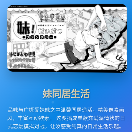
妹同居生活
品味与广概爱妹妹之中温馨同居造活，精美像素画
风，丰富互动欲素。 这变搞成单款充满温情状的日
式恋爱模拟对战，让汝感受纯真的日常生活乐趣。