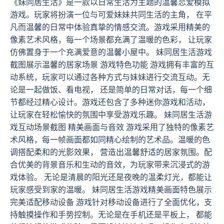
《妹同居生活》是一款以日常生活为主题的温馨恋爱模拟
游戏。玩家将扮演一位与可爱妹妹共同生活的主角， 在平
凡而温馨的日常中体验真挚的情感交流。游戏采用精美的
像素艺术风格，每一个场景都充满了温暖的色彩， 让玩家
仿佛置身于一个充满爱意的温馨小屋中。 妹同居生活游戏
截图展示温馨的居家场景 游戏特色功能 游戏拥有丰富的互
动系统，玩家可以通过各种方式与妹妹进行交流互动。无
论是一起做饭、看电视， 还是简单的日常对话，每一个细
节都经过精心设计。游戏还包含了多种迷你游戏和活动，
让玩家在轻松愉快的氛围中享受游戏乐趣。 妹同居生活游
戏互动场景截图 精美画面与音效 游戏采用了独特的像素艺
术风格，每一帧画面都如同精心绘制的艺术品。温暖的色
调搭配柔和的光影效果， 营造出温馨舒适的居家氛围。配
合优美的背景音乐和生动的音效，为玩家带来沉浸式的游
戏体验。 无论是清晨的阳光还是夜晚的温柔灯光，都能让
玩家感受到家的温暖。 妹同居生活游戏精美画面特色展示
完美适配移动设备 游戏针对移动设备进行了全面优化，支
持触摸操作和手势控制。无论是在手机还是平板上， 都能