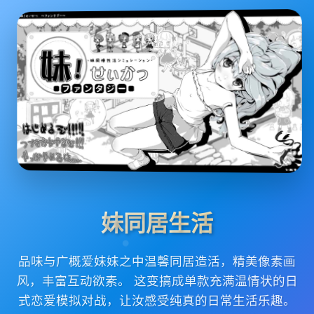
妹同居生活
品味与广概爱妹妹之中温馨同居造活，精美像素画
风，丰富互动欲素。 这变搞成单款充满温情状的日
式恋爱模拟对战，让汝感受纯真的日常生活乐趣。