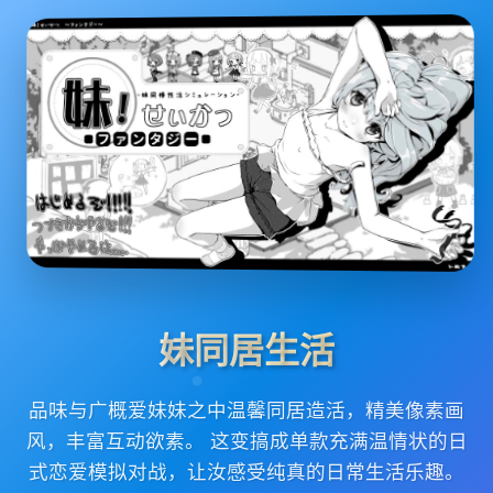
妹同居生活
品味与广概爱妹妹之中温馨同居造活，精美像素画
风，丰富互动欲素。 这变搞成单款充满温情状的日
式恋爱模拟对战，让汝感受纯真的日常生活乐趣。