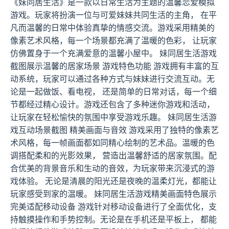
《妹同居生活》是一款以日常生活为主题的温馨恋爱模拟
游戏。玩家将扮演一位与可爱妹妹共同生活的主角， 在平
凡而温馨的日常中体验真挚的情感交流。游戏采用精美的
像素艺术风格，每一个场景都充满了温暖的色彩， 让玩家
仿佛置身于一个充满爱意的温馨小屋中。 妹同居生活游戏
截图展示温馨的居家场景 游戏特色功能 游戏拥有丰富的互
动系统，玩家可以通过各种方式与妹妹进行交流互动。无
论是一起做饭、看电视， 还是简单的日常对话，每一个细
节都经过精心设计。游戏还包含了多种迷你游戏和活动，
让玩家在轻松愉快的氛围中享受游戏乐趣。 妹同居生活游
戏互动场景截图 精美画面与音效 游戏采用了独特的像素艺
术风格，每一帧画面都如同精心绘制的艺术品。温暖的色
调搭配柔和的光影效果， 营造出温馨舒适的居家氛围。配
合优美的背景音乐和生动的音效，为玩家带来沉浸式的游
戏体验。 无论是清晨的阳光还是夜晚的温柔灯光，都能让
玩家感受到家的温暖。 妹同居生活游戏精美画面特色展示
完美适配移动设备 游戏针对移动设备进行了全面优化，支
持触摸操作和手势控制。无论是在手机还是平板上， 都能