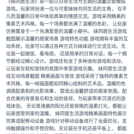
《妹同居生活》是一款以日常生活为主题的温馨恋爱模拟
游戏。玩家将扮演一位与可爱妹妹共同生活的主角， 在平
凡而温馨的日常中体验真挚的情感交流。游戏采用精美的
像素艺术风格，每一个场景都充满了温暖的色彩， 让玩家
仿佛置身于一个充满爱意的温馨小屋中。 妹同居生活游戏
截图展示温馨的居家场景 游戏特色功能 游戏拥有丰富的互
动系统，玩家可以通过各种方式与妹妹进行交流互动。无
论是一起做饭、看电视， 还是简单的日常对话，每一个细
节都经过精心设计。游戏还包含了多种迷你游戏和活动，
让玩家在轻松愉快的氛围中享受游戏乐趣。 妹同居生活游
戏互动场景截图 精美画面与音效 游戏采用了独特的像素艺
术风格，每一帧画面都如同精心绘制的艺术品。温暖的色
调搭配柔和的光影效果， 营造出温馨舒适的居家氛围。配
合优美的背景音乐和生动的音效，为玩家带来沉浸式的游
戏体验。 无论是清晨的阳光还是夜晚的温柔灯光，都能让
玩家感受到家的温暖。 妹同居生活游戏精美画面特色展示
完美适配移动设备 游戏针对移动设备进行了全面优化，支
持触摸操作和手势控制。无论是在手机还是平板上， 都能