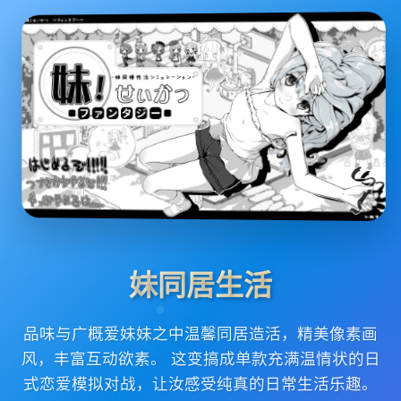
妹同居生活
品味与广概爱妹妹之中温馨同居造活，精美像素画
风，丰富互动欲素。 这变搞成单款充满温情状的日
式恋爱模拟对战，让汝感受纯真的日常生活乐趣。