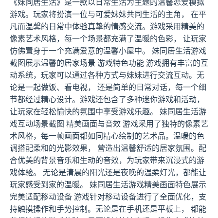
《妹同居生活》是一款以日常生活为主题的温馨恋爱模拟
游戏。玩家将扮演一位与可爱妹妹共同生活的主角， 在平
凡而温馨的日常中体验真挚的情感交流。游戏采用精美的
像素艺术风格，每一个场景都充满了温暖的色彩， 让玩家
仿佛置身于一个充满爱意的温馨小屋中。 妹同居生活游戏
截图展示温馨的居家场景 游戏特色功能 游戏拥有丰富的互
动系统，玩家可以通过各种方式与妹妹进行交流互动。无
论是一起做饭、看电视， 还是简单的日常对话，每一个细
节都经过精心设计。游戏还包含了多种迷你游戏和活动，
让玩家在轻松愉快的氛围中享受游戏乐趣。 妹同居生活游
戏互动场景截图 精美画面与音效 游戏采用了独特的像素艺
术风格，每一帧画面都如同精心绘制的艺术品。温暖的色
调搭配柔和的光影效果， 营造出温馨舒适的居家氛围。配
合优美的背景音乐和生动的音效，为玩家带来沉浸式的游
戏体验。 无论是清晨的阳光还是夜晚的温柔灯光，都能让
玩家感受到家的温暖。 妹同居生活游戏精美画面特色展示
完美适配移动设备 游戏针对移动设备进行了全面优化，支
持触摸操作和手势控制。无论是在手机还是平板上， 都能