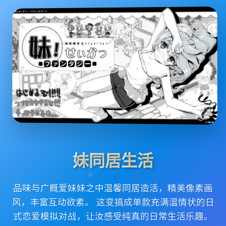
妹同居生活
品味与广概爱妹妹之中温馨同居造活，精美像素画
风，丰富互动欲素。 这变搞成单款充满温情状的日
式恋爱模拟对战，让汝感受纯真的日常生活乐趣。