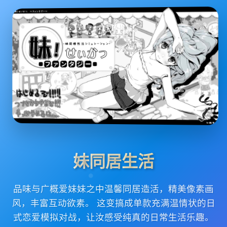
妹同居生活
品味与广概爱妹妹之中温馨同居造活，精美像素画
风，丰富互动欲素。 这变搞成单款充满温情状的日
式恋爱模拟对战，让汝感受纯真的日常生活乐趣。