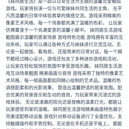
《妹同居生活》是一款以日常生活为主题的温馨恋爱模拟
游戏。玩家将扮演一位与可爱妹妹共同生活的主角， 在平
凡而温馨的日常中体验真挚的情感交流。游戏采用精美的
像素艺术风格，每一个场景都充满了温暖的色彩， 让玩家
仿佛置身于一个充满爱意的温馨小屋中。 妹同居生活游戏
截图展示温馨的居家场景 游戏特色功能 游戏拥有丰富的互
动系统，玩家可以通过各种方式与妹妹进行交流互动。无
论是一起做饭、看电视， 还是简单的日常对话，每一个细
节都经过精心设计。游戏还包含了多种迷你游戏和活动，
让玩家在轻松愉快的氛围中享受游戏乐趣。 妹同居生活游
戏互动场景截图 精美画面与音效 游戏采用了独特的像素艺
术风格，每一帧画面都如同精心绘制的艺术品。温暖的色
调搭配柔和的光影效果， 营造出温馨舒适的居家氛围。配
合优美的背景音乐和生动的音效，为玩家带来沉浸式的游
戏体验。 无论是清晨的阳光还是夜晚的温柔灯光，都能让
玩家感受到家的温暖。 妹同居生活游戏精美画面特色展示
完美适配移动设备 游戏针对移动设备进行了全面优化，支
持触摸操作和手势控制。无论是在手机还是平板上， 都能