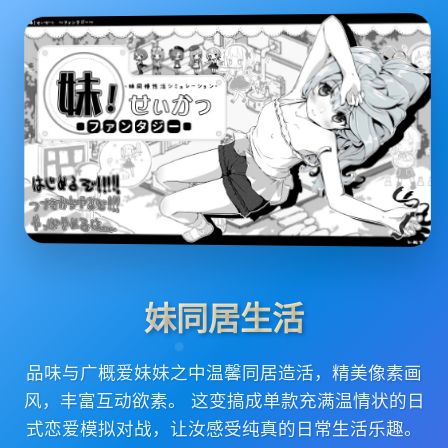
妹同居生活
品味与广概爱妹妹之中温馨同居造活，精美像素画
风，丰富互动欲素。 这变搞成单款充满温情状的日
式恋爱模拟对战，让汝感受纯真的日常生活乐趣。