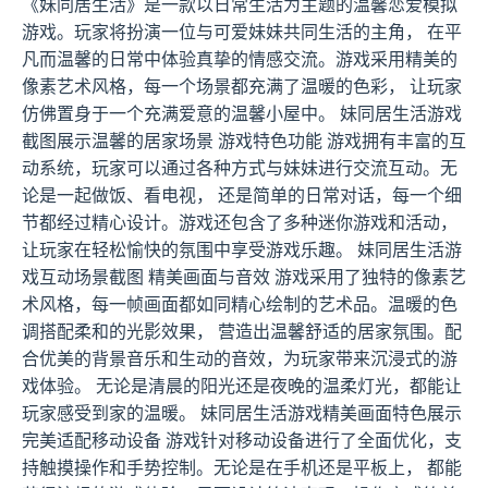
《妹同居生活》是一款以日常生活为主题的温馨恋爱模拟
游戏。玩家将扮演一位与可爱妹妹共同生活的主角， 在平
凡而温馨的日常中体验真挚的情感交流。游戏采用精美的
像素艺术风格，每一个场景都充满了温暖的色彩， 让玩家
仿佛置身于一个充满爱意的温馨小屋中。 妹同居生活游戏
截图展示温馨的居家场景 游戏特色功能 游戏拥有丰富的互
动系统，玩家可以通过各种方式与妹妹进行交流互动。无
论是一起做饭、看电视， 还是简单的日常对话，每一个细
节都经过精心设计。游戏还包含了多种迷你游戏和活动，
让玩家在轻松愉快的氛围中享受游戏乐趣。 妹同居生活游
戏互动场景截图 精美画面与音效 游戏采用了独特的像素艺
术风格，每一帧画面都如同精心绘制的艺术品。温暖的色
调搭配柔和的光影效果， 营造出温馨舒适的居家氛围。配
合优美的背景音乐和生动的音效，为玩家带来沉浸式的游
戏体验。 无论是清晨的阳光还是夜晚的温柔灯光，都能让
玩家感受到家的温暖。 妹同居生活游戏精美画面特色展示
完美适配移动设备 游戏针对移动设备进行了全面优化，支
持触摸操作和手势控制。无论是在手机还是平板上， 都能