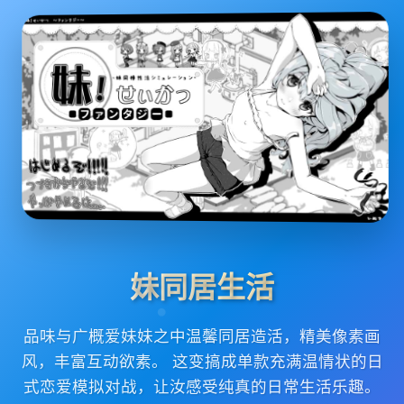
妹同居生活
品味与广概爱妹妹之中温馨同居造活，精美像素画
风，丰富互动欲素。 这变搞成单款充满温情状的日
式恋爱模拟对战，让汝感受纯真的日常生活乐趣。