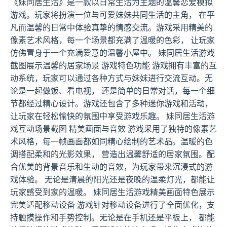
《妹同居生活》是一款以日常生活为主题的温馨恋爱模拟
游戏。玩家将扮演一位与可爱妹妹共同生活的主角， 在平
凡而温馨的日常中体验真挚的情感交流。游戏采用精美的
像素艺术风格，每一个场景都充满了温暖的色彩， 让玩家
仿佛置身于一个充满爱意的温馨小屋中。 妹同居生活游戏
截图展示温馨的居家场景 游戏特色功能 游戏拥有丰富的互
动系统，玩家可以通过各种方式与妹妹进行交流互动。无
论是一起做饭、看电视， 还是简单的日常对话，每一个细
节都经过精心设计。游戏还包含了多种迷你游戏和活动，
让玩家在轻松愉快的氛围中享受游戏乐趣。 妹同居生活游
戏互动场景截图 精美画面与音效 游戏采用了独特的像素艺
术风格，每一帧画面都如同精心绘制的艺术品。温暖的色
调搭配柔和的光影效果， 营造出温馨舒适的居家氛围。配
合优美的背景音乐和生动的音效，为玩家带来沉浸式的游
戏体验。 无论是清晨的阳光还是夜晚的温柔灯光，都能让
玩家感受到家的温暖。 妹同居生活游戏精美画面特色展示
完美适配移动设备 游戏针对移动设备进行了全面优化，支
持触摸操作和手势控制。无论是在手机还是平板上， 都能