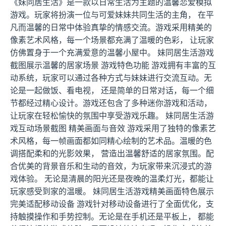
《妹同居生活》是一款以日常生活为主题的温馨恋爱模拟
游戏。玩家将扮演一位与可爱妹妹共同生活的主角， 在平
凡而温馨的日常中体验真挚的情感交流。游戏采用精美的
像素艺术风格，每一个场景都充满了温暖的色彩， 让玩家
仿佛置身于一个充满爱意的温馨小屋中。 妹同居生活游戏
截图展示温馨的居家场景 游戏特色功能 游戏拥有丰富的互
动系统，玩家可以通过各种方式与妹妹进行交流互动。无
论是一起做饭、看电视， 还是简单的日常对话，每一个细
节都经过精心设计。游戏还包含了多种迷你游戏和活动，
让玩家在轻松愉快的氛围中享受游戏乐趣。 妹同居生活游
戏互动场景截图 精美画面与音效 游戏采用了独特的像素艺
术风格，每一帧画面都如同精心绘制的艺术品。温暖的色
调搭配柔和的光影效果， 营造出温馨舒适的居家氛围。配
合优美的背景音乐和生动的音效，为玩家带来沉浸式的游
戏体验。 无论是清晨的阳光还是夜晚的温柔灯光，都能让
玩家感受到家的温暖。 妹同居生活游戏精美画面特色展示
完美适配移动设备 游戏针对移动设备进行了全面优化，支
持触摸操作和手势控制。无论是在手机还是平板上， 都能