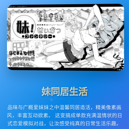
妹同居生活
品味与广概爱妹妹之中温馨同居造活，精美像素画
风，丰富互动欲素。 这变搞成单款充满温情状的日
式恋爱模拟对战，让汝感受纯真的日常生活乐趣。