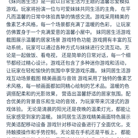
《妹同居生活》是一款以日常生活为主题的温馨恋爱模拟
游戏。玩家将扮演一位与可爱妹妹共同生活的主角， 在平
凡而温馨的日常中体验真挚的情感交流。游戏采用精美的
像素艺术风格，每一个场景都充满了温暖的色彩， 让玩家
仿佛置身于一个充满爱意的温馨小屋中。 妹同居生活游戏
截图展示温馨的居家场景 游戏特色功能 游戏拥有丰富的互
动系统，玩家可以通过各种方式与妹妹进行交流互动。无
论是一起做饭、看电视， 还是简单的日常对话，每一个细
节都经过精心设计。游戏还包含了多种迷你游戏和活动，
让玩家在轻松愉快的氛围中享受游戏乐趣。 妹同居生活游
戏互动场景截图 精美画面与音效 游戏采用了独特的像素艺
术风格，每一帧画面都如同精心绘制的艺术品。温暖的色
调搭配柔和的光影效果， 营造出温馨舒适的居家氛围。配
合优美的背景音乐和生动的音效，为玩家带来沉浸式的游
戏体验。 无论是清晨的阳光还是夜晚的温柔灯光，都能让
玩家感受到家的温暖。 妹同居生活游戏精美画面特色展示
完美适配移动设备 游戏针对移动设备进行了全面优化，支
持触摸操作和手势控制。无论是在手机还是平板上， 都能