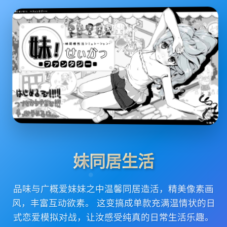
妹同居生活
品味与广概爱妹妹之中温馨同居造活，精美像素画
风，丰富互动欲素。 这变搞成单款充满温情状的日
式恋爱模拟对战，让汝感受纯真的日常生活乐趣。