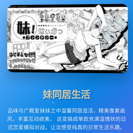
妹同居生活
品味与广概爱妹妹之中温馨同居造活，精美像素画
风，丰富互动欲素。 这变搞成单款充满温情状的日
式恋爱模拟对战，让汝感受纯真的日常生活乐趣。