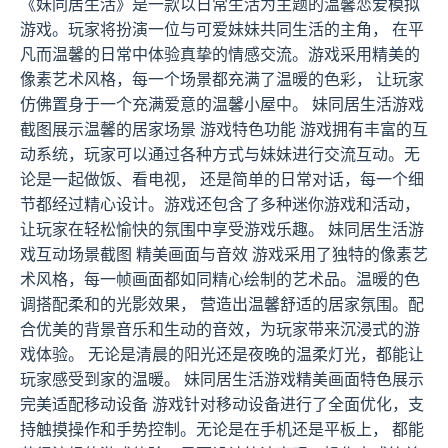
《妹同居生活》是一款以日常生活为主题的温馨恋爱模拟
游戏。玩家将扮演一位与可爱妹妹共同生活的主角， 在平
凡而温馨的日常中体验真挚的情感交流。游戏采用精美的
像素艺术风格，每一个场景都充满了温暖的色彩， 让玩家
仿佛置身于一个充满爱意的温馨小屋中。 妹同居生活游戏
截图展示温馨的居家场景 游戏特色功能 游戏拥有丰富的互
动系统，玩家可以通过各种方式与妹妹进行交流互动。无
论是一起做饭、看电视， 还是简单的日常对话，每一个细
节都经过精心设计。游戏还包含了多种迷你游戏和活动，
让玩家在轻松愉快的氛围中享受游戏乐趣。 妹同居生活游
戏互动场景截图 精美画面与音效 游戏采用了独特的像素艺
术风格，每一帧画面都如同精心绘制的艺术品。温暖的色
调搭配柔和的光影效果， 营造出温馨舒适的居家氛围。配
合优美的背景音乐和生动的音效，为玩家带来沉浸式的游
戏体验。 无论是清晨的阳光还是夜晚的温柔灯光，都能让
玩家感受到家的温暖。 妹同居生活游戏精美画面特色展示
完美适配移动设备 游戏针对移动设备进行了全面优化，支
持触摸操作和手势控制。无论是在手机还是平板上， 都能