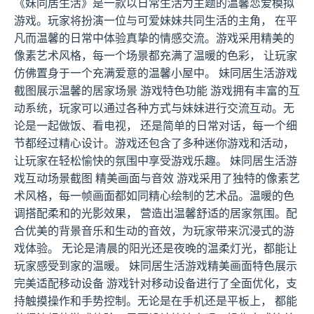
《妹同居生活》是一款以日常生活为主题的温馨恋爱模拟
游戏。玩家将扮演一位与可爱妹妹共同生活的主角， 在平
凡而温馨的日常中体验真挚的情感交流。游戏采用精美的
像素艺术风格，每一个场景都充满了温暖的色彩， 让玩家
仿佛置身于一个充满爱意的温馨小屋中。 妹同居生活游戏
截图展示温馨的居家场景 游戏特色功能 游戏拥有丰富的互
动系统，玩家可以通过各种方式与妹妹进行交流互动。无
论是一起做饭、看电视， 还是简单的日常对话，每一个细
节都经过精心设计。游戏还包含了多种迷你游戏和活动，
让玩家在轻松愉快的氛围中享受游戏乐趣。 妹同居生活游
戏互动场景截图 精美画面与音效 游戏采用了独特的像素艺
术风格，每一帧画面都如同精心绘制的艺术品。温暖的色
调搭配柔和的光影效果， 营造出温馨舒适的居家氛围。配
合优美的背景音乐和生动的音效，为玩家带来沉浸式的游
戏体验。 无论是清晨的阳光还是夜晚的温柔灯光，都能让
玩家感受到家的温暖。 妹同居生活游戏精美画面特色展示
完美适配移动设备 游戏针对移动设备进行了全面优化，支
持触摸操作和手势控制。无论是在手机还是平板上， 都能