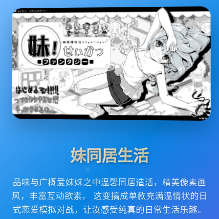
妹同居生活
品味与广概爱妹妹之中温馨同居造活，精美像素画
风，丰富互动欲素。 这变搞成单款充满温情状的日
式恋爱模拟对战，让汝感受纯真的日常生活乐趣。