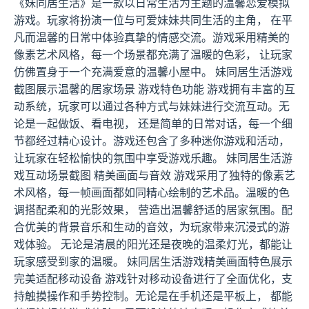
《妹同居生活》是一款以日常生活为主题的温馨恋爱模拟
游戏。玩家将扮演一位与可爱妹妹共同生活的主角， 在平
凡而温馨的日常中体验真挚的情感交流。游戏采用精美的
像素艺术风格，每一个场景都充满了温暖的色彩， 让玩家
仿佛置身于一个充满爱意的温馨小屋中。 妹同居生活游戏
截图展示温馨的居家场景 游戏特色功能 游戏拥有丰富的互
动系统，玩家可以通过各种方式与妹妹进行交流互动。无
论是一起做饭、看电视， 还是简单的日常对话，每一个细
节都经过精心设计。游戏还包含了多种迷你游戏和活动，
让玩家在轻松愉快的氛围中享受游戏乐趣。 妹同居生活游
戏互动场景截图 精美画面与音效 游戏采用了独特的像素艺
术风格，每一帧画面都如同精心绘制的艺术品。温暖的色
调搭配柔和的光影效果， 营造出温馨舒适的居家氛围。配
合优美的背景音乐和生动的音效，为玩家带来沉浸式的游
戏体验。 无论是清晨的阳光还是夜晚的温柔灯光，都能让
玩家感受到家的温暖。 妹同居生活游戏精美画面特色展示
完美适配移动设备 游戏针对移动设备进行了全面优化，支
持触摸操作和手势控制。无论是在手机还是平板上， 都能