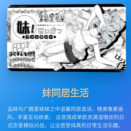
妹同居生活
品味与广概爱妹妹之中温馨同居造活，精美像素画
风，丰富互动欲素。 这变搞成单款充满温情状的日
式恋爱模拟对战，让汝感受纯真的日常生活乐趣。