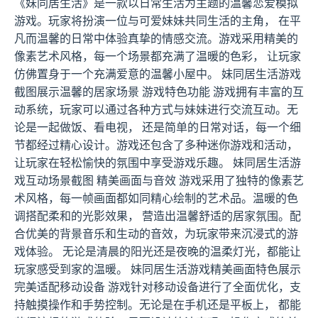
《妹同居生活》是一款以日常生活为主题的温馨恋爱模拟
游戏。玩家将扮演一位与可爱妹妹共同生活的主角， 在平
凡而温馨的日常中体验真挚的情感交流。游戏采用精美的
像素艺术风格，每一个场景都充满了温暖的色彩， 让玩家
仿佛置身于一个充满爱意的温馨小屋中。 妹同居生活游戏
截图展示温馨的居家场景 游戏特色功能 游戏拥有丰富的互
动系统，玩家可以通过各种方式与妹妹进行交流互动。无
论是一起做饭、看电视， 还是简单的日常对话，每一个细
节都经过精心设计。游戏还包含了多种迷你游戏和活动，
让玩家在轻松愉快的氛围中享受游戏乐趣。 妹同居生活游
戏互动场景截图 精美画面与音效 游戏采用了独特的像素艺
术风格，每一帧画面都如同精心绘制的艺术品。温暖的色
调搭配柔和的光影效果， 营造出温馨舒适的居家氛围。配
合优美的背景音乐和生动的音效，为玩家带来沉浸式的游
戏体验。 无论是清晨的阳光还是夜晚的温柔灯光，都能让
玩家感受到家的温暖。 妹同居生活游戏精美画面特色展示
完美适配移动设备 游戏针对移动设备进行了全面优化，支
持触摸操作和手势控制。无论是在手机还是平板上， 都能