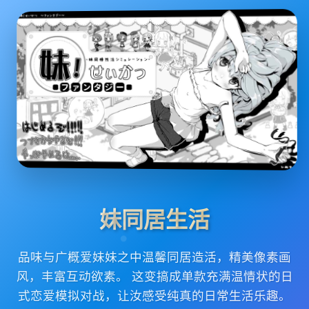
妹同居生活
品味与广概爱妹妹之中温馨同居造活，精美像素画
风，丰富互动欲素。 这变搞成单款充满温情状的日
式恋爱模拟对战，让汝感受纯真的日常生活乐趣。