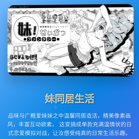
妹同居生活
品味与广概爱妹妹之中温馨同居造活，精美像素画
风，丰富互动欲素。 这变搞成单款充满温情状的日
式恋爱模拟对战，让汝感受纯真的日常生活乐趣。