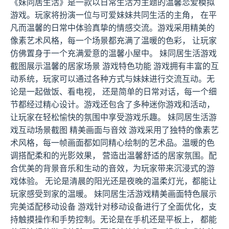
《妹同居生活》是一款以日常生活为主题的温馨恋爱模拟
游戏。玩家将扮演一位与可爱妹妹共同生活的主角， 在平
凡而温馨的日常中体验真挚的情感交流。游戏采用精美的
像素艺术风格，每一个场景都充满了温暖的色彩， 让玩家
仿佛置身于一个充满爱意的温馨小屋中。 妹同居生活游戏
截图展示温馨的居家场景 游戏特色功能 游戏拥有丰富的互
动系统，玩家可以通过各种方式与妹妹进行交流互动。无
论是一起做饭、看电视， 还是简单的日常对话，每一个细
节都经过精心设计。游戏还包含了多种迷你游戏和活动，
让玩家在轻松愉快的氛围中享受游戏乐趣。 妹同居生活游
戏互动场景截图 精美画面与音效 游戏采用了独特的像素艺
术风格，每一帧画面都如同精心绘制的艺术品。温暖的色
调搭配柔和的光影效果， 营造出温馨舒适的居家氛围。配
合优美的背景音乐和生动的音效，为玩家带来沉浸式的游
戏体验。 无论是清晨的阳光还是夜晚的温柔灯光，都能让
玩家感受到家的温暖。 妹同居生活游戏精美画面特色展示
完美适配移动设备 游戏针对移动设备进行了全面优化，支
持触摸操作和手势控制。无论是在手机还是平板上， 都能