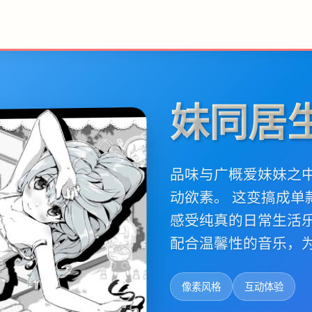
妹同居
品味与广概爱妹妹之
动欲素。 这变搞成
感受纯真的日常生活
配合温馨性的音乐，
像素风格
互动体验