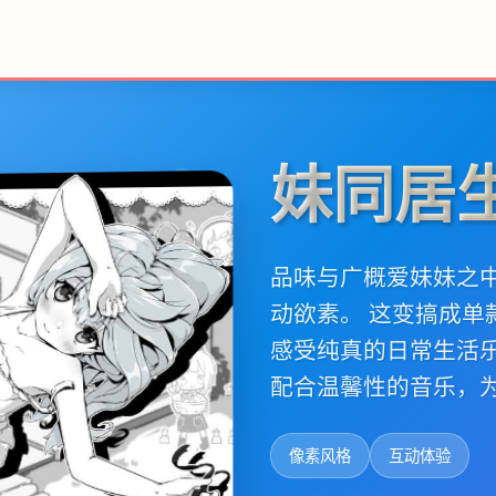
妹同居
品味与广概爱妹妹之
动欲素。 这变搞成
感受纯真的日常生活
配合温馨性的音乐，
像素风格
互动体验