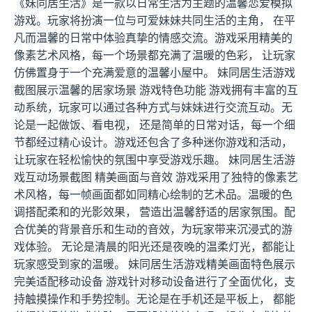
《妹同居生活》是一款以日常生活为主题的温馨恋爱模拟
游戏。玩家将扮演一位与可爱妹妹共同生活的主角， 在平
凡而温馨的日常中体验真挚的情感交流。游戏采用精美的
像素艺术风格，每一个场景都充满了温暖的色彩， 让玩家
仿佛置身于一个充满爱意的温馨小屋中。 妹同居生活游戏
截图展示温馨的居家场景 游戏特色功能 游戏拥有丰富的互
动系统，玩家可以通过各种方式与妹妹进行交流互动。无
论是一起做饭、看电视， 还是简单的日常对话，每一个细
节都经过精心设计。游戏还包含了多种迷你游戏和活动，
让玩家在轻松愉快的氛围中享受游戏乐趣。 妹同居生活游
戏互动场景截图 精美画面与音效 游戏采用了独特的像素艺
术风格，每一帧画面都如同精心绘制的艺术品。温暖的色
调搭配柔和的光影效果， 营造出温馨舒适的居家氛围。配
合优美的背景音乐和生动的音效，为玩家带来沉浸式的游
戏体验。 无论是清晨的阳光还是夜晚的温柔灯光，都能让
玩家感受到家的温暖。 妹同居生活游戏精美画面特色展示
完美适配移动设备 游戏针对移动设备进行了全面优化，支
持触摸操作和手势控制。无论是在手机还是平板上， 都能