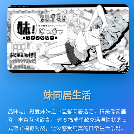
妹同居生活
品味与广概爱妹妹之中温馨同居造活，精美像素画
风，丰富互动欲素。 这变搞成单款充满温情状的日
式恋爱模拟对战，让汝感受纯真的日常生活乐趣。