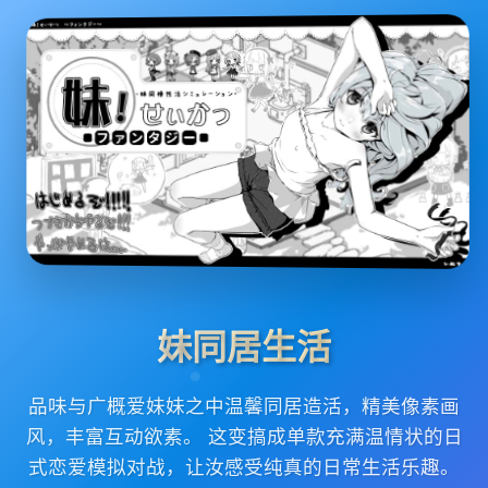
妹同居生活
品味与广概爱妹妹之中温馨同居造活，精美像素画
风，丰富互动欲素。 这变搞成单款充满温情状的日
式恋爱模拟对战，让汝感受纯真的日常生活乐趣。