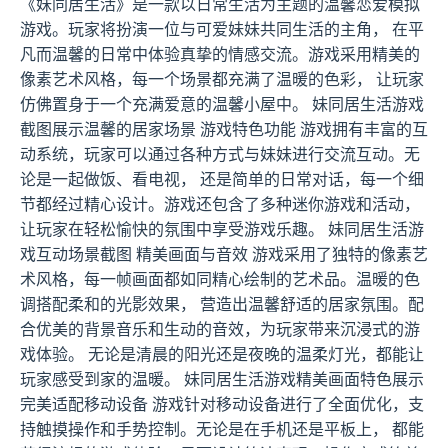
《妹同居生活》是一款以日常生活为主题的温馨恋爱模拟
游戏。玩家将扮演一位与可爱妹妹共同生活的主角， 在平
凡而温馨的日常中体验真挚的情感交流。游戏采用精美的
像素艺术风格，每一个场景都充满了温暖的色彩， 让玩家
仿佛置身于一个充满爱意的温馨小屋中。 妹同居生活游戏
截图展示温馨的居家场景 游戏特色功能 游戏拥有丰富的互
动系统，玩家可以通过各种方式与妹妹进行交流互动。无
论是一起做饭、看电视， 还是简单的日常对话，每一个细
节都经过精心设计。游戏还包含了多种迷你游戏和活动，
让玩家在轻松愉快的氛围中享受游戏乐趣。 妹同居生活游
戏互动场景截图 精美画面与音效 游戏采用了独特的像素艺
术风格，每一帧画面都如同精心绘制的艺术品。温暖的色
调搭配柔和的光影效果， 营造出温馨舒适的居家氛围。配
合优美的背景音乐和生动的音效，为玩家带来沉浸式的游
戏体验。 无论是清晨的阳光还是夜晚的温柔灯光，都能让
玩家感受到家的温暖。 妹同居生活游戏精美画面特色展示
完美适配移动设备 游戏针对移动设备进行了全面优化，支
持触摸操作和手势控制。无论是在手机还是平板上， 都能