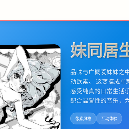
妹同居
品味与广概爱妹妹之
动欲素。 这变搞成
感受纯真的日常生活
配合温馨性的音乐，
像素风格
互动体验