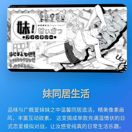
妹同居生活
品味与广概爱妹妹之中温馨同居造活，精美像素画
风，丰富互动欲素。 这变搞成单款充满温情状的日
式恋爱模拟对战，让汝感受纯真的日常生活乐趣。