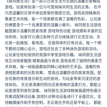
《妹同居生活》是一款以日常生活为主题的温馨恋爱模拟
游戏。玩家将扮演一位与可爱妹妹共同生活的主角， 在平
凡而温馨的日常中体验真挚的情感交流。游戏采用精美的
像素艺术风格，每一个场景都充满了温暖的色彩， 让玩家
仿佛置身于一个充满爱意的温馨小屋中。 妹同居生活游戏
截图展示温馨的居家场景 游戏特色功能 游戏拥有丰富的互
动系统，玩家可以通过各种方式与妹妹进行交流互动。无
论是一起做饭、看电视， 还是简单的日常对话，每一个细
节都经过精心设计。游戏还包含了多种迷你游戏和活动，
让玩家在轻松愉快的氛围中享受游戏乐趣。 妹同居生活游
戏互动场景截图 精美画面与音效 游戏采用了独特的像素艺
术风格，每一帧画面都如同精心绘制的艺术品。温暖的色
调搭配柔和的光影效果， 营造出温馨舒适的居家氛围。配
合优美的背景音乐和生动的音效，为玩家带来沉浸式的游
戏体验。 无论是清晨的阳光还是夜晚的温柔灯光，都能让
玩家感受到家的温暖。 妹同居生活游戏精美画面特色展示
完美适配移动设备 游戏针对移动设备进行了全面优化，支
持触摸操作和手势控制。无论是在手机还是平板上， 都能