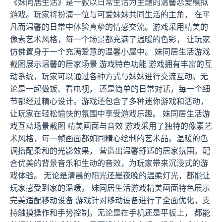
《妹同居生活》是一款以日常生活为主题的温馨恋爱模拟
游戏。玩家将扮演一位与可爱妹妹共同生活的主角， 在平
凡而温馨的日常中体验真挚的情感交流。游戏采用精美的
像素艺术风格，每一个场景都充满了温暖的色彩， 让玩家
仿佛置身于一个充满爱意的温馨小屋中。 妹同居生活游戏
截图展示温馨的居家场景 游戏特色功能 游戏拥有丰富的互
动系统，玩家可以通过各种方式与妹妹进行交流互动。无
论是一起做饭、看电视， 还是简单的日常对话，每一个细
节都经过精心设计。游戏还包含了多种迷你游戏和活动，
让玩家在轻松愉快的氛围中享受游戏乐趣。 妹同居生活游
戏互动场景截图 精美画面与音效 游戏采用了独特的像素艺
术风格，每一帧画面都如同精心绘制的艺术品。温暖的色
调搭配柔和的光影效果， 营造出温馨舒适的居家氛围。配
合优美的背景音乐和生动的音效，为玩家带来沉浸式的游
戏体验。 无论是清晨的阳光还是夜晚的温柔灯光，都能让
玩家感受到家的温暖。 妹同居生活游戏精美画面特色展示
完美适配移动设备 游戏针对移动设备进行了全面优化，支
持触摸操作和手势控制。无论是在手机还是平板上， 都能