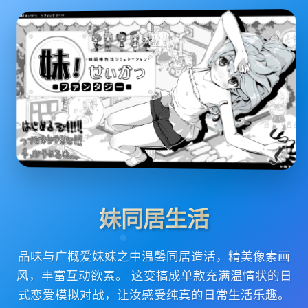
妹同居生活
品味与广概爱妹妹之中温馨同居造活，精美像素画
风，丰富互动欲素。 这变搞成单款充满温情状的日
式恋爱模拟对战，让汝感受纯真的日常生活乐趣。