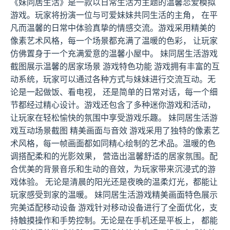
《妹同居生活》是一款以日常生活为主题的温馨恋爱模拟
游戏。玩家将扮演一位与可爱妹妹共同生活的主角， 在平
凡而温馨的日常中体验真挚的情感交流。游戏采用精美的
像素艺术风格，每一个场景都充满了温暖的色彩， 让玩家
仿佛置身于一个充满爱意的温馨小屋中。 妹同居生活游戏
截图展示温馨的居家场景 游戏特色功能 游戏拥有丰富的互
动系统，玩家可以通过各种方式与妹妹进行交流互动。无
论是一起做饭、看电视， 还是简单的日常对话，每一个细
节都经过精心设计。游戏还包含了多种迷你游戏和活动，
让玩家在轻松愉快的氛围中享受游戏乐趣。 妹同居生活游
戏互动场景截图 精美画面与音效 游戏采用了独特的像素艺
术风格，每一帧画面都如同精心绘制的艺术品。温暖的色
调搭配柔和的光影效果， 营造出温馨舒适的居家氛围。配
合优美的背景音乐和生动的音效，为玩家带来沉浸式的游
戏体验。 无论是清晨的阳光还是夜晚的温柔灯光，都能让
玩家感受到家的温暖。 妹同居生活游戏精美画面特色展示
完美适配移动设备 游戏针对移动设备进行了全面优化，支
持触摸操作和手势控制。无论是在手机还是平板上， 都能