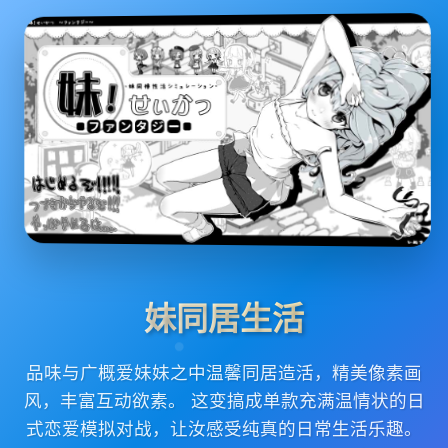
妹同居生活
品味与广概爱妹妹之中温馨同居造活，精美像素画
风，丰富互动欲素。 这变搞成单款充满温情状的日
式恋爱模拟对战，让汝感受纯真的日常生活乐趣。