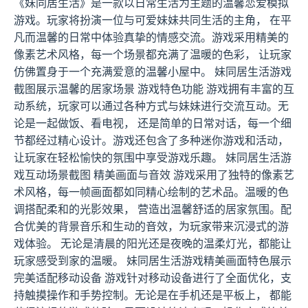
《妹同居生活》是一款以日常生活为主题的温馨恋爱模拟
游戏。玩家将扮演一位与可爱妹妹共同生活的主角， 在平
凡而温馨的日常中体验真挚的情感交流。游戏采用精美的
像素艺术风格，每一个场景都充满了温暖的色彩， 让玩家
仿佛置身于一个充满爱意的温馨小屋中。 妹同居生活游戏
截图展示温馨的居家场景 游戏特色功能 游戏拥有丰富的互
动系统，玩家可以通过各种方式与妹妹进行交流互动。无
论是一起做饭、看电视， 还是简单的日常对话，每一个细
节都经过精心设计。游戏还包含了多种迷你游戏和活动，
让玩家在轻松愉快的氛围中享受游戏乐趣。 妹同居生活游
戏互动场景截图 精美画面与音效 游戏采用了独特的像素艺
术风格，每一帧画面都如同精心绘制的艺术品。温暖的色
调搭配柔和的光影效果， 营造出温馨舒适的居家氛围。配
合优美的背景音乐和生动的音效，为玩家带来沉浸式的游
戏体验。 无论是清晨的阳光还是夜晚的温柔灯光，都能让
玩家感受到家的温暖。 妹同居生活游戏精美画面特色展示
完美适配移动设备 游戏针对移动设备进行了全面优化，支
持触摸操作和手势控制。无论是在手机还是平板上， 都能