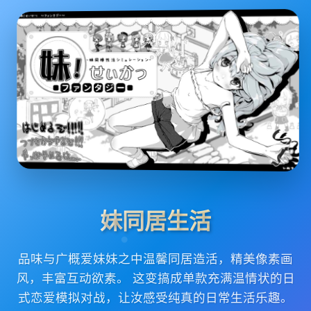
妹同居生活
品味与广概爱妹妹之中温馨同居造活，精美像素画
风，丰富互动欲素。 这变搞成单款充满温情状的日
式恋爱模拟对战，让汝感受纯真的日常生活乐趣。