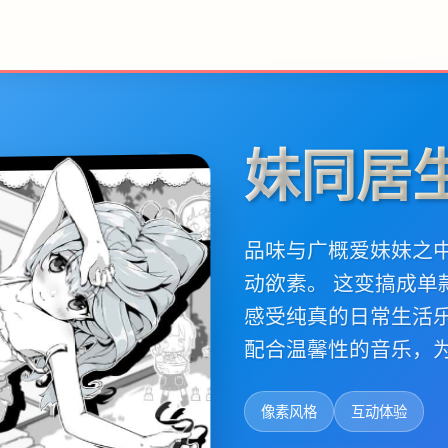
妹同居
品味与广概爱妹妹之
动欲素。 这变搞成
感受纯真的日常生活
配合温馨性的音乐，
像素风格
互动体验